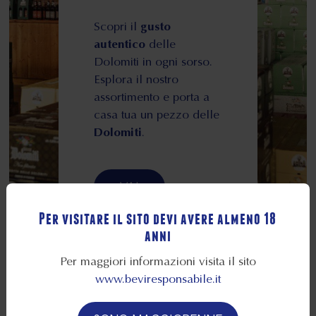
Scopri il
gusto
autentico
delle
Dolomiti in ogni sorso.
Esplora il nostro
assortimento e porta a
casa tua un pezzo delle
Dolomiti
.
VAI
Per visitare il sito devi avere almeno 18
anni
Per maggiori informazioni visita il sito
www.beviresponsabile.it