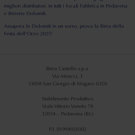
migliori distributori, in tutti i locali Fabbrica in Pedavena
e Birrerie Dolomiti.
Assapora le Dolomiti in un sorso, prova la Birra della
Festa dell’Orzo 2025!
Birra Castello s.p.a.
Via Meucci, 1
33058 San Giorgio di Nogaro (UD)
servizioconsumatori@birracastello.it
Stabilimento Produttivo
Viale Vittorio Veneto 78
32034 – Pedavena (BL)
info@fabbricainpedavena.it
P.I. 01994920302