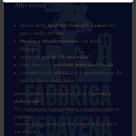
Altri eventi
Arrivo della
Sportful Dolomiti Gravel
nel
parco della Birreria
Musica e intrattenimento
con Radio
Piterpan
Area con
giochi “di una volta”
Mercatino con
prodotti artigianali locali
La tradizionale
sfilata
con rappresentanze da
tutta la filiera della birra
Infine, il tutto si concluderà con l’
apertura
della botte
!
Per conoscere il programma completo visita la
pagina
oppure segui i nostri profili social
Instagram
e
Facebook